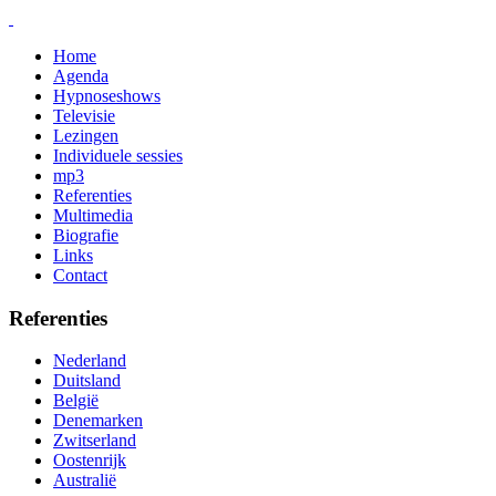
Home
Agenda
Hypnoseshows
Televisie
Lezingen
Individuele sessies
mp3
Referenties
Multimedia
Biografie
Links
Contact
Referenties
Nederland
Duitsland
België
Denemarken
Zwitserland
Oostenrijk
Australië