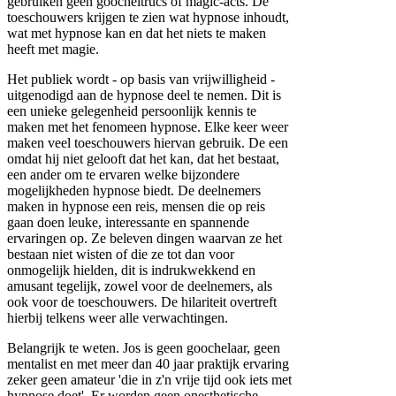
gebruiken geen goocheltrucs of magic-acts. De
toeschouwers krijgen te zien wat hypnose inhoudt,
wat met hypnose kan en dat het niets te maken
heeft met magie.
Het publiek wordt - op basis van vrijwilligheid -
uitgenodigd aan de hypnose deel te nemen. Dit is
een unieke gelegenheid persoonlijk kennis te
maken met het fenomeen hypnose. Elke keer weer
maken veel toeschouwers hiervan gebruik. De een
omdat hij niet gelooft dat het kan, dat het bestaat,
een ander om te ervaren welke bijzondere
mogelijkheden hypnose biedt. De deelnemers
maken in hypnose een reis, mensen die op reis
gaan doen leuke, interessante en spannende
ervaringen op. Ze beleven dingen waarvan ze het
bestaan niet wisten of die ze tot dan voor
onmogelijk hielden, dit is indrukwekkend en
amusant tegelijk, zowel voor de deelnemers, als
ook voor de toeschouwers. De hilariteit overtreft
hierbij telkens weer alle verwachtingen.
Belangrijk te weten. Jos is geen goochelaar, geen
mentalist en met meer dan 40 jaar praktijk ervaring
zeker geen amateur 'die in z'n vrije tijd ook iets met
hypnose doet'. Er worden geen onesthetische