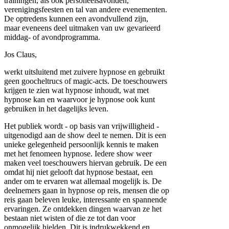
trainingen, als ook personeelsavonden,
verenigingsfeesten en tal van andere evenementen.
De optredens kunnen een avondvullend zijn,
maar eveneens deel uitmaken van uw gevarieerd
middag- of avondprogramma.
Jos Claus,
werkt uitsluitend met zuivere hypnose en gebruikt
geen goocheltrucs of magic-acts. De toeschouwers
krijgen te zien wat hypnose inhoudt, wat met
hypnose kan en waarvoor je hypnose ook kunt
gebruiken in het dagelijks leven.
Het publiek wordt - op basis van vrijwilligheid -
uitgenodigd aan de show deel te nemen. Dit is een
unieke gelegenheid persoonlijk kennis te maken
met het fenomeen hypnose. Iedere show weer
maken veel toeschouwers hiervan gebruik. De een
omdat hij niet gelooft dat hypnose bestaat, een
ander om te ervaren wat allemaal mogelijk is. De
deelnemers gaan in hypnose op reis, mensen die op
reis gaan beleven leuke, interessante en spannende
ervaringen. Ze ontdekken dingen waarvan ze het
bestaan niet wisten of die ze tot dan voor
onmogelijk hielden. Dit is indrukwekkend en